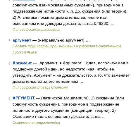
совокупность взаимосвязанных суждений), приводимое в
подтверждение истинности к. л. др. суждения (или теории).
2) А. влогике посылка доказательства, иначе наз.
основанием или доводом доказательства;&#8230; …
Философская энциклопедия
аргумент
— (неправильно аргумент) …
7
Словарь трудностей произношения и ударения в современном
русском языке
Аргумент
— Аргумент ♦ Argument Идея, используемая в
8
поддержку другой идеи, но недостаточная, чтобы ее
утвердить. Аргумент – не доказательство, а то, что заменяет
доказательство за его неимением …
Философский словарь Спонвиля
АРГУМЕНТ
— (латинское argumentum), 1) суждение (или
9
совокупность суждений), приводимое в подтверждение
истинности другого суждения (концепции, теории). 2)
Основание (часть основания) доказательства …
Современная энциклопедия