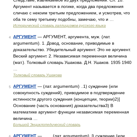
Следствие, извлекаемое из двух предложений. Сл. 18.
Аргумент называется в логике, когда два предложения
сличаю с некоим третьим предложением, и усмотрев, что
оба те сему третьему подобны, замечаю, что и …
Исторический словарь галлицизмов русского языка
АРГУМЕНТ
— АРГУМЕНТ, аргумента, муж. (лат.
4
argumentum). 1. Довод, основание, приводимые в
доказательство. Убедительный аргумент. Это не аргумент.
Веский аргумент. 2. Независимая переменная величина
(мат.). Толковый словарь Ушакова. Д.Н. Ушаков. 1935 1940
…
Толковый словарь Ушакова
АРГУМЕНТ
— (лат. argumentum) ..1) суждение (или
5
совокупность суждений), приводимое в подтверждение
истинности другого суждения (концепции, теории)2)]
Основание (часть основания) доказательства3) В
математике аргумент функции независимая переменная
величина …
Большой Энциклопедический словарь
АРГУМЕНТ
— (лат. argumentum), l) суждение (или
6