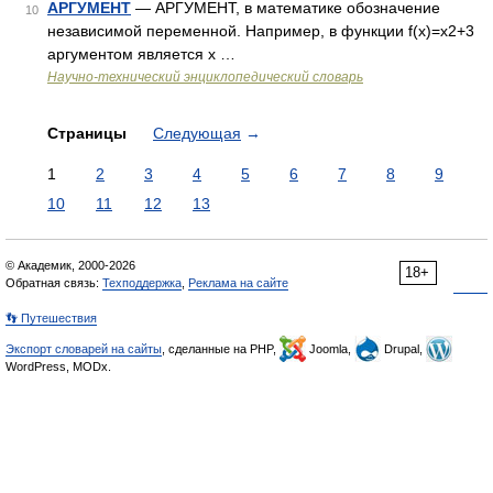
АРГУМЕНТ
— АРГУМЕНТ, в математике обозначение
10
независимой переменной. Например, в функции f(x)=х2+3
аргументом является х …
Научно-технический энциклопедический словарь
Страницы
Следующая
→
1
2
3
4
5
6
7
8
9
10
11
12
13
© Академик, 2000-2026
18+
Обратная связь:
Техподдержка
,
Реклама на сайте
👣 Путешествия
Экспорт словарей на сайты
, сделанные на PHP,
Joomla,
Drupal,
WordPress, MODx.